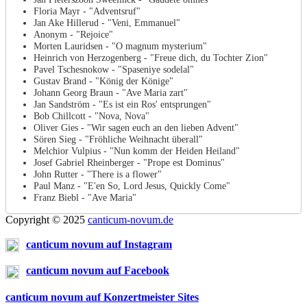
Floria Mayr - "Adventsruf"
Jan Ake Hillerud - "Veni, Emmanuel"
Anonym - "Rejoice"
Morten Lauridsen - "O magnum mysterium"
Heinrich von Herzogenberg - "Freue dich, du Tochter Zion"
Pavel Tschesnokow - "Spaseniye sodelal"
Gustav Brand - "König der Könige"
Johann Georg Braun - "Ave Maria zart"
Jan Sandström - "Es ist ein Ros' entsprungen"
Bob Chillcott - "Nova, Nova"
Oliver Gies - "Wir sagen euch an den lieben Advent"
Sören Sieg - "Fröhliche Weihnacht überall"
Melchior Vulpius - "Nun komm der Heiden Heiland"
Josef Gabriel Rheinberger - "Prope est Dominus"
John Rutter - "There is a flower"
Paul Manz - "E'en So, Lord Jesus, Quickly Come"
Franz Biebl - "Ave Maria"
Copyright © 2025
canticum-novum.de
canticum novum auf Instagram
canticum novum auf Facebook
canticum novum auf Konzertmeister Sites