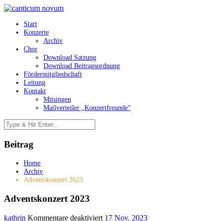
Start
Konzerte
Archiv
Chor
Download Satzung
Download Beitragsordnung
Fördermitgliedschaft
Leitung
Kontakt
Mitsingen
Mailverteiler „Konzertfreunde“
Beitrag
Home
Archiv
Adventskonzert 2023
Adventskonzert 2023
für
kathrin
Kommentare deaktiviert
17 Nov. 2023