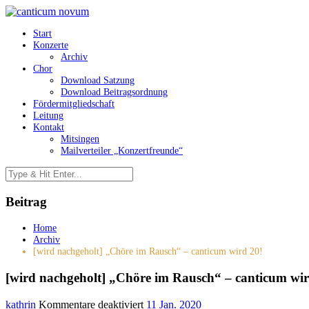
Start
Konzerte
Archiv
Chor
Download Satzung
Download Beitragsordnung
Fördermitgliedschaft
Leitung
Kontakt
Mitsingen
Mailverteiler „Konzertfreunde“
Beitrag
Home
Archiv
[wird nachgeholt] „Chöre im Rausch“ – canticum wird 20!
[wird nachgeholt] „Chöre im Rausch“ – canticum wir
für
kathrin
Kommentare deaktiviert
11 Jan. 2020