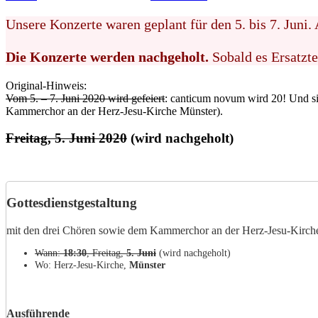
[wird
nachgeholt]
Unsere Konzerte waren geplant für den 5. bis 7. Jun
„Chöre
im
Die Konzerte werden nachgeholt.
Sobald es Ersatzte
Rausch“
–
canticum
Original-Hinweis:
wird
Vom 5. – 7. Juni 2020 wird gefeiert
: canticum novum wird 20! Und s
20!
Kammerchor an der Herz-Jesu-Kirche Münster).
Freitag, 5. Juni 2020
(wird nachgeholt)
Gottesdienstgestaltung
mit den drei Chören sowie dem Kammerchor an der Herz-Jesu-Kirch
Wann:
18:30
, Freitag,
5. Juni
(wird nachgeholt)
Wo: Herz-Jesu-Kirche,
Münster
Ausführende