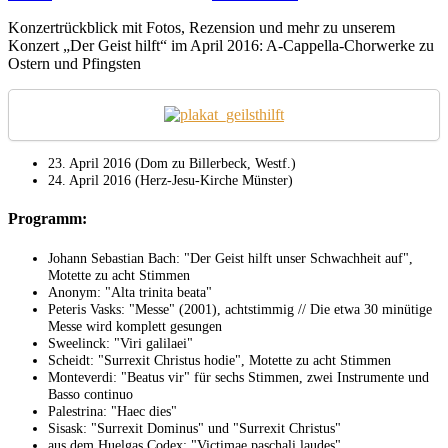
Osterkonzert
Konzertrückblick mit Fotos, Rezension und mehr zu unserem
2016:
Konzert „Der Geist hilft“ im April 2016: A-Cappella-Chorwerke zu
„Der
Ostern und Pfingsten
Geist
hilft“
23. April 2016 (Dom zu Billerbeck, Westf.)
24. April 2016 (Herz-Jesu-Kirche Münster)
Programm:
Johann Sebastian Bach: "Der Geist hilft unser Schwachheit auf",
Motette zu acht Stimmen
Anonym: "Alta trinita beata"
Peteris Vasks: "Messe" (2001), achtstimmig // Die etwa 30 minütige
Messe wird komplett gesungen
Sweelinck: "Viri galilaei"
Scheidt: "Surrexit Christus hodie", Motette zu acht Stimmen
Monteverdi: "Beatus vir" für sechs Stimmen, zwei Instrumente und
Basso continuo
Palestrina: "Haec dies"
Sisask: "Surrexit Dominus" und "Surrexit Christus"
aus dem Huelgas Codex: "Victimae paschali laudes"