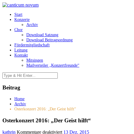
Start
Konzerte
Archiv
Chor
Download Satzung
Download Beitragsordnung
Fördermitgliedschaft
Leitung
Kontakt
Mitsingen
Mailverteiler „Konzertfreunde“
Beitrag
Home
Archiv
Osterkonzert 2016: „Der Geist hilft“
Osterkonzert 2016: „Der Geist hilft“
für
kathrin
Kommentare deaktiviert
13 Dez. 2015